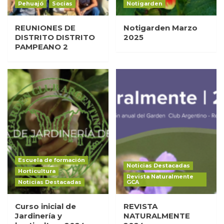
Pehuajó
Socias
Notigarden
REUNIONES DE
Notigarden Marzo
DISTRITO DISTRITO
2025
PAMPEANO 2
Escuela de formación
Noticias Destacadas
Horticultura
Revista Naturalmente
Noticias Destacadas
GCA
Curso inicial de
REVISTA
Jardinería y
NATURALMENTE