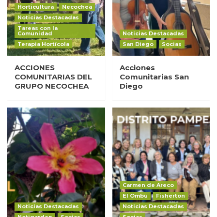
Horticultura
Necochea
Noticias Destacadas
Tareas con la
Comunidad
Noticias Destacadas
Terapia Hortícola
San Diego
Socias
ACCIONES
Acciones
COMUNITARIAS DEL
Comunitarias San
GRUPO NECOCHEA
Diego
Carmen de Areco
El Ombu
Fisherton
Noticias Destacadas
Noticias Destacadas
Notigarden
Socias
Socias