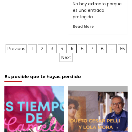
No hay extracto porque
es una entrada
protegida.
Read More
Paginación
5
…
Previous
1
2
3
4
6
7
8
66
Next
de
entradas
Es posible que te hayas perdido