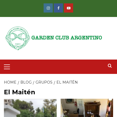
Skip
to
Instagram
Facebook
Youtube
content
Primary
Menu
HOME
BLOG
GRUPOS
EL MAITÉN
El Maitén