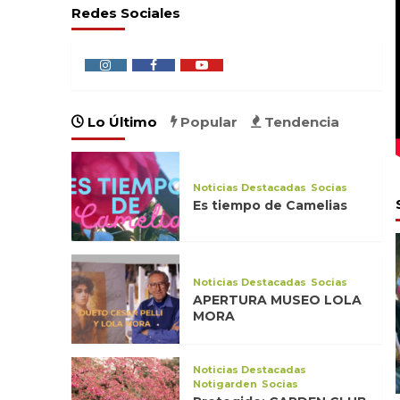
Redes Sociales
Lo Último
Popular
Tendencia
Noticias Destacadas
Socias
Es tiempo de Camelias
Horticultura
Noticias Destacadas
El Invernadero del parque
de la Ciutadella
Noticias Destacadas
Socias
3
APERTURA MUSEO LOLA
MORA
Horticultura
Noticias Destacadas
cadas
Notigarden
Noticias Destacadas
Notigarden
Festival de Tulipán en
Noticias Destacadas
Socias
Estambul
Notigarden
Socias
4