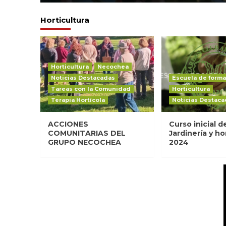
Horticultura
Horticultura
Necochea
Noticias Destacadas
Escuela de forma
Tareas con la Comunidad
Horticultura
Terapia Hortícola
Noticias Destaca
ACCIONES
Curso inicial d
COMUNITARIAS DEL
Jardinería y ho
GRUPO NECOCHEA
2024