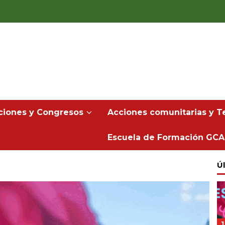
ciones y Congresos
Acciones comunitarias y Te
Escuela de Formación GCA
Úl
1