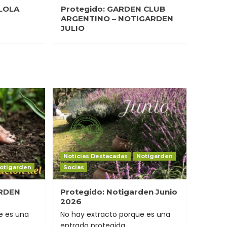
LOLA
Protegido: GARDEN CLUB
Prote
ARGENTINO – NOTIGARDEN
2026
JULIO
Noticias Destacadas
Notigarden
otigarden
Socias
ARDEN
Protegido: Notigarden Junio
2026
e es una
No hay extracto porque es una
entrada protegida.