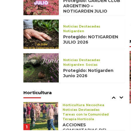
Protegido: GARDEN CLUB
Notigarden Junio
Protegido: Notigarden Mayo
ARGENTINO –
Escuela de formación
2026
NOTIGARDEN JULIO
Horticultura
ESCUELA DE
HORTICULTURA Y
Noticias Destacadas
JARDINERÍA
5
Notigarden
Protegido: NOTIGARDEN
JULIO 2026
Horticultura
Noticias Destacadas
26 de Noviembre día del
Olivo
Noticias Destacadas
6
Notigarden
Socias
Protegido: Notigarden
Horticultura
Junio 2026
Noticias Destacadas
San Diego
Socias
VIAJE DEL GRUPO SAN
Horticultura
DIEGO A ESQUEL,
7
TREVELIN, CON VISITA AL
CAMPO DE TULIPANES
Horticultura
Necochea
PATAGÓNICOS
Noticias Destacadas
Tareas con la Comunidad
Terapia Hortícola
ACCIONES
1
COMUNITARIAS DEL