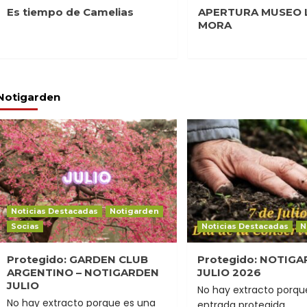
Es tiempo de Camelias
APERTURA MUSEO 
MORA
Notigarden
Noticias Destacadas
Notigarden
Socias
Noticias Destacadas
N
Protegido: GARDEN CLUB
Protegido: NOTIG
ARGENTINO – NOTIGARDEN
JULIO 2026
JULIO
No hay extracto porqu
No hay extracto porque es una
entrada protegida.