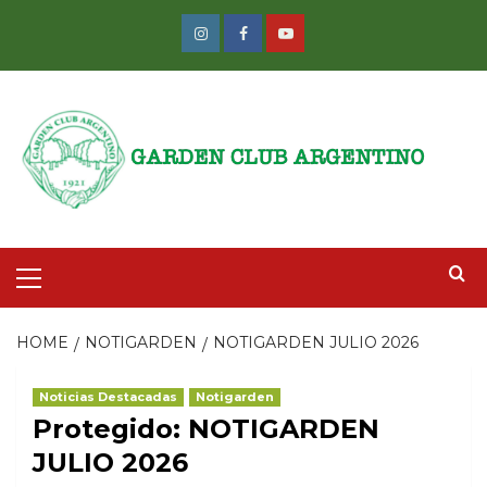
Skip
to
Instagram
Facebook
Youtube
content
Primary
Menu
HOME
NOTIGARDEN
NOTIGARDEN JULIO 2026
Noticias Destacadas
Notigarden
Protegido: NOTIGARDEN
JULIO 2026