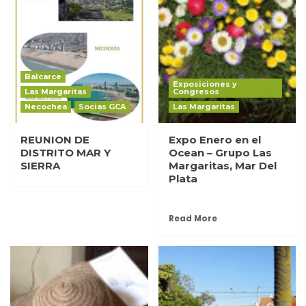
Balcarce
Exposiciones y
Las Margaritas
Congresos
Necochea
Socias GCA
Las Margaritas
REUNION DE
Expo Enero en el
DISTRITO MAR Y
Ocean – Grupo Las
SIERRA
Margaritas, Mar Del
Plata
Read More