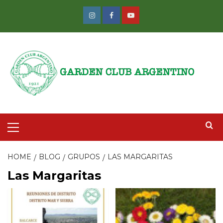
Skip
to
Instagram
Facebook
Youtube
content
Primary
Menu
HOME
BLOG
GRUPOS
LAS MARGARITAS
Las Margaritas