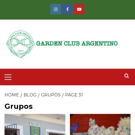
Skip
to
Instagram
Facebook
Youtube
content
Primary
Menu
HOME
BLOG
GRUPOS
PAGE 31
Grupos