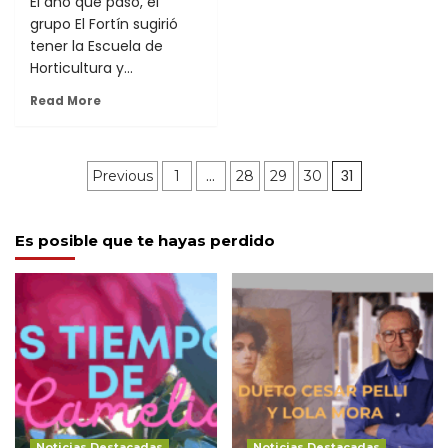
El año que paso, el
grupo El Fortín sugirió
tener la Escuela de
Horticultura y...
Read More
Paginación
…
31
Previous
1
28
29
30
de
Es posible que te hayas perdido
entradas
Noticias Destacadas
Noticias Destacadas