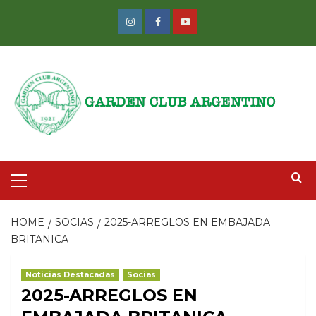
Skip
to
Instagram
Facebook
Youtube
content
Primary
Menu
HOME
SOCIAS
2025-ARREGLOS EN EMBAJADA
BRITANICA
Noticias Destacadas
Socias
2025-ARREGLOS EN