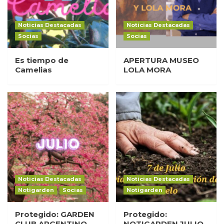
Noticias Destacadas
Noticias Destacadas
Socias
Socias
Es tiempo de
APERTURA MUSEO
Camelias
LOLA MORA
Noticias Destacadas
Noticias Destacadas
Notigarden
Socias
Notigarden
Protegido: GARDEN
Protegido:
CLUB ARGENTINO –
NOTIGARDEN JULIO