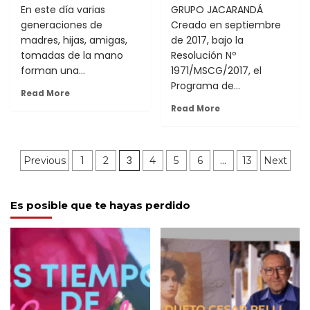
En este día varias
GRUPO JACARANDÁ
generaciones de
Creado en septiembre
madres, hijas, amigas,
de 2017, bajo la
tomadas de la mano
Resolución Nº
forman una...
1971/MSCG/2017, el
Programa de...
Read More
Read More
Paginación
3
…
Previous
1
2
4
5
6
13
Next
de
Es posible que te hayas perdido
entradas