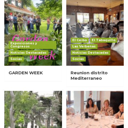
El Ceibo
El Tabaquillo
Exposiciones y
Congresos
Las Verbenas
Noticias Destacadas
Noticias Destacadas
Socias
Socias
GARDEN WEEK
Reunion distrito
Mediterraneo