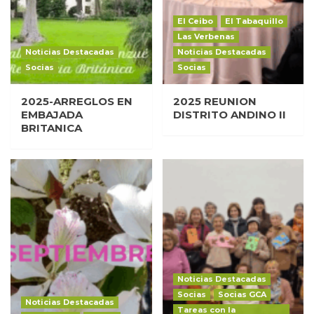
El Ceibo
El Tabaquillo
Las Verbenas
Noticias Destacadas
Noticias Destacadas
Socias
Socias
2025-ARREGLOS EN
2025 REUNION
EMBAJADA
DISTRITO ANDINO II
BRITANICA
Noticias Destacadas
Socias
Socias GCA
Noticias Destacadas
Tareas con la