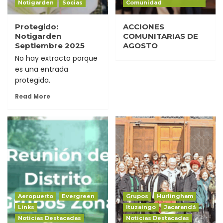
Notigarden
Socias
Comunidad
Protegido:
ACCIONES
Notigarden
COMUNITARIAS DE
Septiembre 2025
AGOSTO
No hay extracto porque
es una entrada
protegida.
Read More
Aeropuerto
Evergreen
Grupos
Hurlingham
Links
Ituzaingo
Jacarandá
Noticias Destacadas
Noticias Destacadas