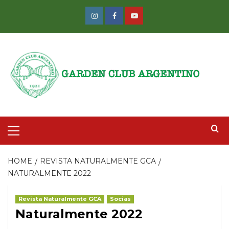
Skip
to
Instagram
Facebook
Youtube
content
Primary
Menu
HOME
REVISTA NATURALMENTE GCA
NATURALMENTE 2022
Revista Naturalmente GCA
Socias
Naturalmente 2022