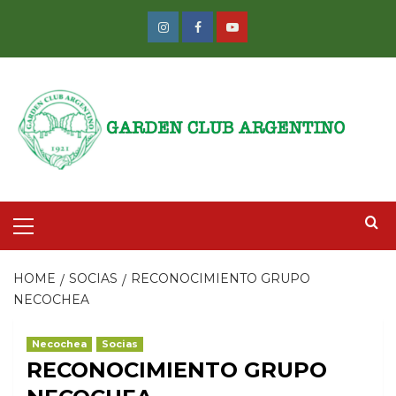
Skip
to
Instagram
Facebook
Youtube
content
Primary
Menu
HOME
SOCIAS
RECONOCIMIENTO GRUPO
NECOCHEA
Necochea
Socias
RECONOCIMIENTO GRUPO