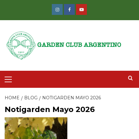
Skip
to
Instagram
Facebook
Youtube
content
Primary
Menu
HOME
BLOG
NOTIGARDEN MAYO 2026
Notigarden Mayo 2026