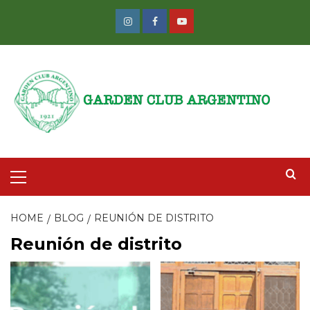
Skip
to
Instagram
Facebook
Youtube
content
Primary
Menu
HOME
BLOG
REUNIÓN DE DISTRITO
Reunión de distrito