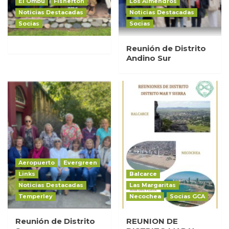
El Ombu
Fisherton
Los Almendros
Noticias Destacadas
Noticias Destacadas
Socias
Socias
Reunión de Distrito
Andino Sur
Aeropuerto
Evergreen
Links
Balcarce
Noticias Destacadas
Las Margaritas
Temperley
Necochea
Socias GCA
Reunión de Distrito
REUNION DE