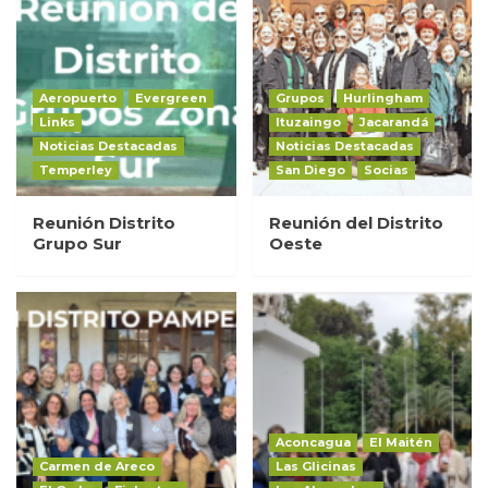
Aeropuerto
Evergreen
Grupos
Hurlingham
Links
Ituzaingo
Jacarandá
Noticias Destacadas
Noticias Destacadas
Temperley
San Diego
Socias
Reunión Distrito
Reunión del Distrito
Grupo Sur
Oeste
Aconcagua
El Maitén
Carmen de Areco
Las Glicinas