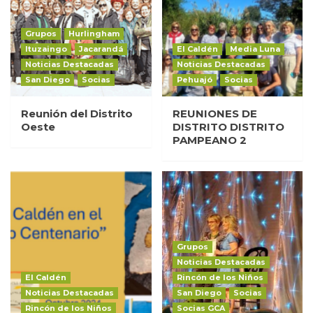
Grupos
Hurlingham
Ituzaingo
Jacarandá
El Caldén
Media Luna
Noticias Destacadas
Noticias Destacadas
San Diego
Socias
Pehuajó
Socias
Reunión del Distrito
REUNIONES DE
Oeste
DISTRITO DISTRITO
PAMPEANO 2
Grupos
Noticias Destacadas
El Caldén
Rincón de los Niños
Noticias Destacadas
San Diego
Socias
Rincón de los Niños
Socias GCA