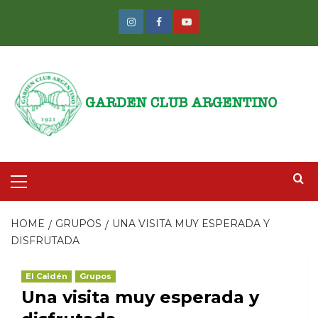
Skip
to
Instagram
Facebook
Youtube
content
Primary
Menu
HOME
GRUPOS
UNA VISITA MUY ESPERADA Y
DISFRUTADA
El Caldén
Grupos
Una visita muy esperada y