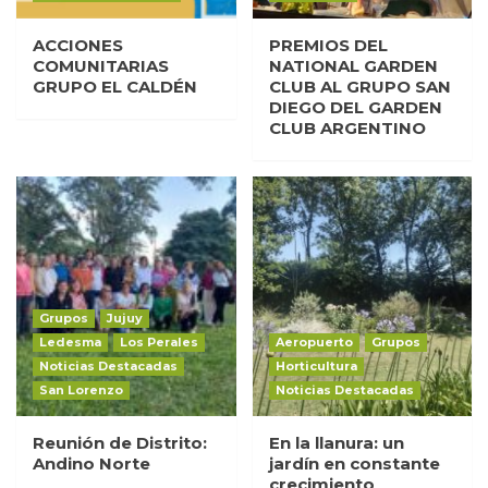
ACCIONES
PREMIOS DEL
COMUNITARIAS
NATIONAL GARDEN
GRUPO EL CALDÉN
CLUB AL GRUPO SAN
DIEGO DEL GARDEN
CLUB ARGENTINO
Grupos
Jujuy
Ledesma
Los Perales
Aeropuerto
Grupos
Noticias Destacadas
Horticultura
San Lorenzo
Noticias Destacadas
Reunión de Distrito:
En la llanura: un
Andino Norte
jardín en constante
crecimiento