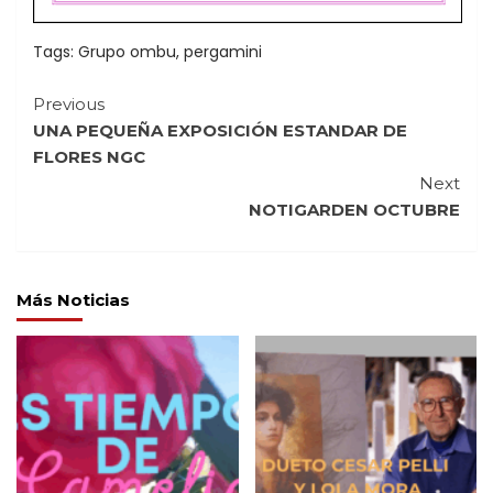
Tags:
Grupo ombu
,
pergamini
Continue
Previous
UNA PEQUEÑA EXPOSICIÓN ESTANDAR DE
Reading
FLORES NGC
Next
NOTIGARDEN OCTUBRE
Más Noticias