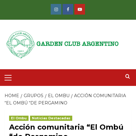
Skip
to
Instagram
Facebook
Youtube
content
Primary
Menu
HOME
GRUPOS
EL OMBU
ACCIÓN COMUNITARIA
“EL OMBÚ “DE PERGAMINO
El Ombu
Noticias Destacadas
Acción comunitaria “El Ombú