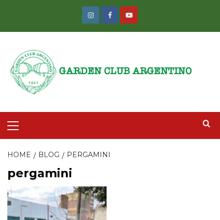
Skip
to
Instagram
Facebook
Youtube
content
Primary
Menu
HOME
BLOG
PERGAMINI
pergamini