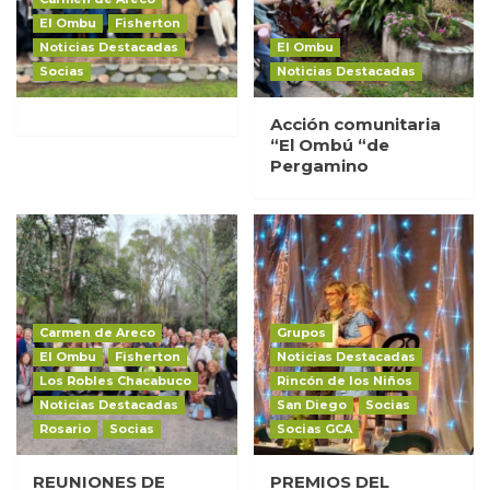
El Ombu
Fisherton
Noticias Destacadas
El Ombu
Socias
Noticias Destacadas
Acción comunitaria
“El Ombú “de
Pergamino
Carmen de Areco
Grupos
El Ombu
Fisherton
Noticias Destacadas
Los Robles Chacabuco
Rincón de los Niños
Noticias Destacadas
San Diego
Socias
Rosario
Socias
Socias GCA
REUNIONES DE
PREMIOS DEL