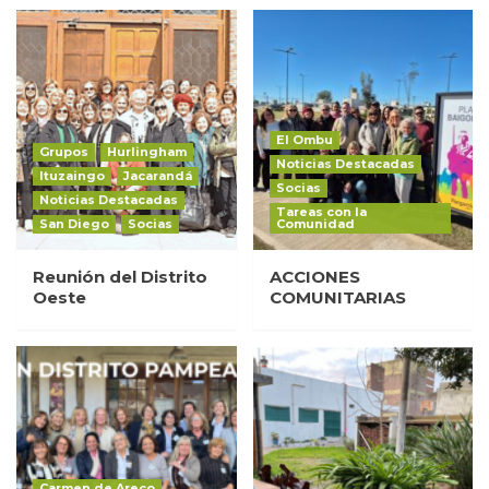
El Ombu
Grupos
Hurlingham
Noticias Destacadas
Ituzaingo
Jacarandá
Socias
Noticias Destacadas
Tareas con la
San Diego
Socias
Comunidad
Reunión del Distrito
ACCIONES
Oeste
COMUNITARIAS
Carmen de Areco