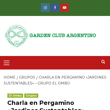
Skip
to
Instagram
Facebook
Youtube
content
Primary
Menu
HOME
GRUPOS
CHARLA EN PERGAMINO «JARDINES
SUSTENTABLES» – GRUPO EL OMBÚ
El Ombu
Grupos
Charla en Pergamino