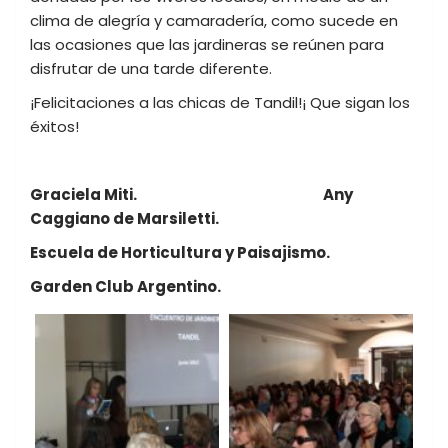
clima de alegría y camaradería, como sucede en
las ocasiones que las jardineras se reúnen para
disfrutar de una tarde diferente.
¡Felicitaciones a las chicas de Tandil!¡ Que sigan los
éxitos!
Graciela Miti. Any
Caggiano de Marsiletti.
Escuela de Horticultura y Paisajismo.
Garden Club Argentino.
C
Pre
Pri
R
esc
de