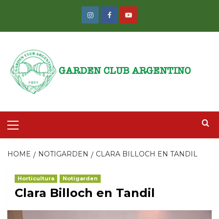
Skip
to
Instagram
Facebook
Youtube
content
Primary
Menu
HOME
NOTIGARDEN
CLARA BILLOCH EN TANDIL
Horticultura
Notigarden
Clara Billoch en Tandil