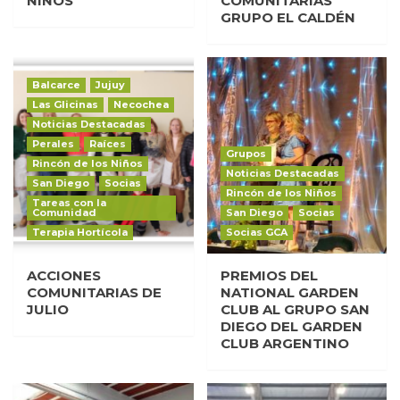
NIÑOS
COMUNITARIAS
GRUPO EL CALDÉN
Balcarce
Jujuy
Las Glicinas
Necochea
Noticias Destacadas
Perales
Raíces
Grupos
Rincón de los Niños
Noticias Destacadas
San Diego
Socias
Rincón de los Niños
Tareas con la
Comunidad
San Diego
Socias
Terapia Hortícola
Socias GCA
ACCIONES
PREMIOS DEL
COMUNITARIAS DE
NATIONAL GARDEN
JULIO
CLUB AL GRUPO SAN
DIEGO DEL GARDEN
CLUB ARGENTINO