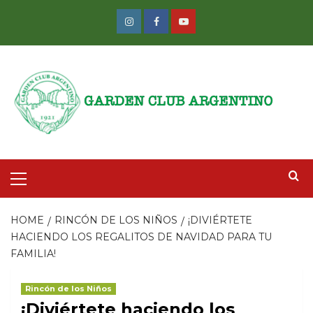
Skip
to
Instagram
Facebook
Youtube
content
Primary
Menu
HOME
RINCÓN DE LOS NIÑOS
¡DIVIÉRTETE
HACIENDO LOS REGALITOS DE NAVIDAD PARA TU
FAMILIA!
Rincón de los Niños
¡Diviértete haciendo los