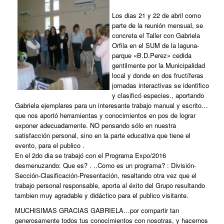
Los dias 21 y 22 de abril como
parte de la reunión mensual, se
concreta el Taller con Gabriela
Orfila en el SUM de la laguna-
parque «B.D.Perez» cedida
gentilmente por la Municipalidad
local y donde en dos fructíferas
jornadas interactivas se identifico
y clasificó especies., aportando
Gabriela ejemplares para un interesante trabajo manual y escrito…
que nos aportó herramientas y conocimientos en pos de lograr
exponer adecuadamente. NO pensando sólo en nuestra
satisfacción personal, sino en la parte educativa que tiene el
evento, para el publico .
En el 2do dia se trabajó con el Programa Expo/2016
desmenuzando: Que es? . ..Como es un programa? : División-
Sección-Clasificación-Presentación, resaltando otra vez que el
trabajo personal responsable, aporta al éxito del Grupo resultando
tambien muy agradable y didáctico para el publico visitante.
MUCHISIMAS GRACIAS GABRIELA…por compartir tan
generosamente todos tus conocimientos con nosotras, y hacernos