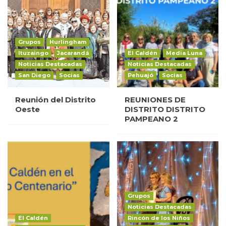
Grupos
Hurlingham
Ituzaingo
Jacarandá
El Caldén
Media Luna
Noticias Destacadas
Noticias Destacadas
San Diego
Socias
Pehuajó
Socias
Reunión del Distrito
REUNIONES DE
Oeste
DISTRITO DISTRITO
PAMPEANO 2
Grupos
Noticias Destacadas
El Caldén
Rincón de los Niños