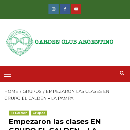
Skip
to
Instagram
Facebook
Youtube
content
Primary
Menu
HOME
GRUPOS
EMPEZARON LAS CLASES EN
GRUPO EL CALDEN – LA PAMPA
El Caldén
Grupos
Empezaron las clases EN