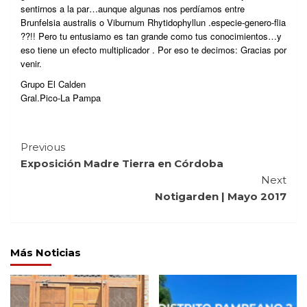
sentirnos a la par…aunque algunas nos perdíamos entre
Brunfelsia australis o Viburnum Rhytidophyllun .especie-genero-flia
??!! Pero tu entusiamo es tan grande como tus conocimientos…y
eso tiene un efecto multiplicador . Por eso te decimos: Gracias por
venir.
Grupo El Calden
Gral.Pico-La Pampa
Continue
Previous
Exposición Madre Tierra en Córdoba
Reading
Next
Notigarden | Mayo 2017
Más Noticias