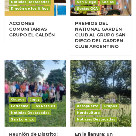
Noticias Destacadas
San Diego
Socias
Rincón de los Niños
Socias GCA
ACCIONES
PREMIOS DEL
COMUNITARIAS
NATIONAL GARDEN
GRUPO EL CALDÉN
CLUB AL GRUPO SAN
DIEGO DEL GARDEN
CLUB ARGENTINO
Grupos
Jujuy
Ledesma
Los Perales
Aeropuerto
Grupos
Noticias Destacadas
Horticultura
San Lorenzo
Noticias Destacadas
Reunión de Distrito:
En la llanura: un