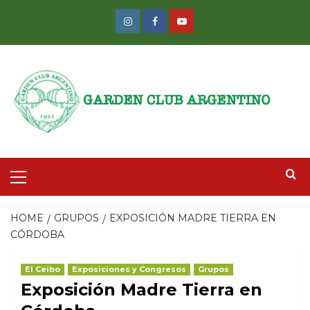
Skip
to
Instagram
Facebook
Youtube
content
Primary
Menu
HOME
GRUPOS
EXPOSICIÓN MADRE TIERRA EN
CÓRDOBA
El Ceibo
Exposiciones y Congresos
Grupos
Exposición Madre Tierra en