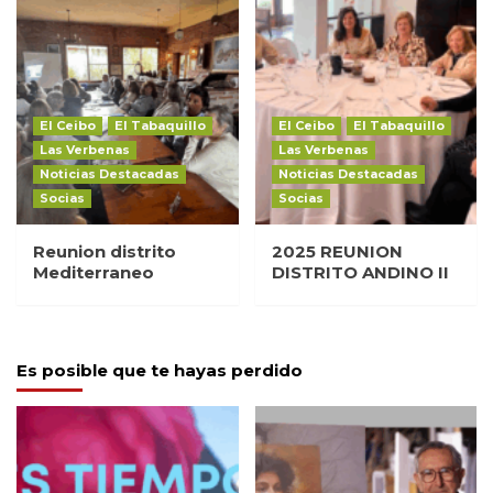
El Ceibo
El Tabaquillo
El Ceibo
El Tabaquillo
Las Verbenas
Las Verbenas
Noticias Destacadas
Noticias Destacadas
Socias
Socias
Reunion distrito
2025 REUNION
Mediterraneo
DISTRITO ANDINO II
Es posible que te hayas perdido