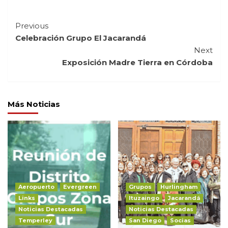
Continue
Previous
Celebración Grupo El Jacarandá
Reading
Next
Exposición Madre Tierra en Córdoba
Más Noticias
Aeropuerto
Evergreen
Grupos
Hurlingham
Links
Ituzaingo
Jacarandá
Noticias Destacadas
Noticias Destacadas
Temperley
San Diego
Socias