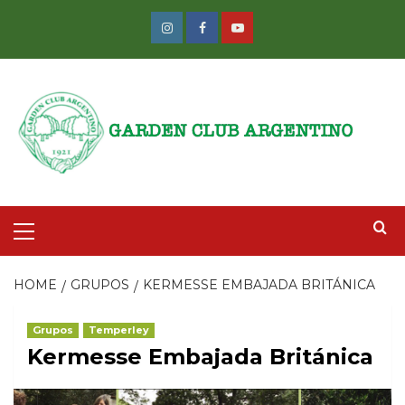
Skip
to
Instagram
Facebook
Youtube
content
Primary
Menu
HOME
GRUPOS
KERMESSE EMBAJADA BRITÁNICA
Grupos
Temperley
Kermesse Embajada Británica