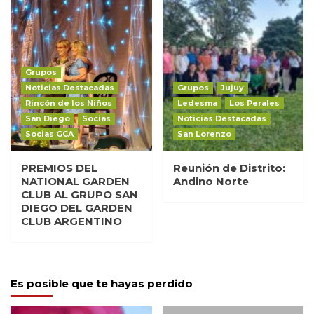
Grupos
Noticias Destacadas
Grupos
Jujuy
Rincón de los Niños
Ledesma
Los Perales
San Diego
Socias
Noticias Destacadas
Socias GCA
San Lorenzo
PREMIOS DEL
Reunión de Distrito:
NATIONAL GARDEN
Andino Norte
CLUB AL GRUPO SAN
DIEGO DEL GARDEN
CLUB ARGENTINO
Es posible que te hayas perdido