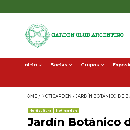
Skip
to
content
Inicio
Socias
Grupos
Exposi
HOME
NOTIGARDEN
JARDÍN BOTÁNICO DE BUE
Horticultura
Notigarden
Jardín Botánico d