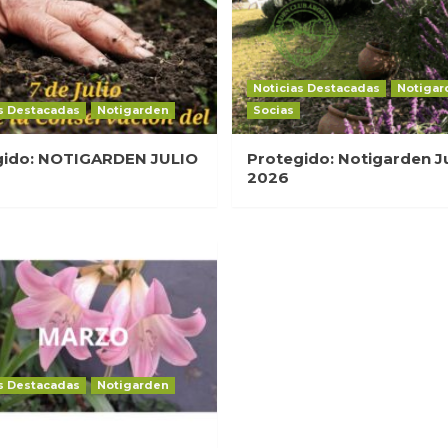
Noticias Destacadas
Notigar
s Destacadas
Notigarden
Socias
gido: NOTIGARDEN JULIO
Protegido: Notigarden J
2026
s Destacadas
Notigarden