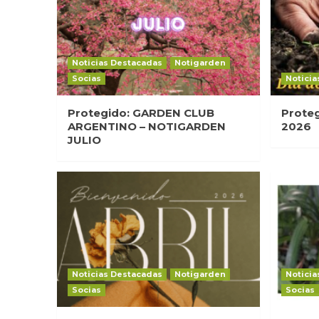
Noticias Destacadas
Notigarden
Socias
Noticia
Protegido: GARDEN CLUB
Prote
ARGENTINO – NOTIGARDEN
2026
JULIO
Noticias Destacadas
Notigarden
Noticia
Socias
Socias