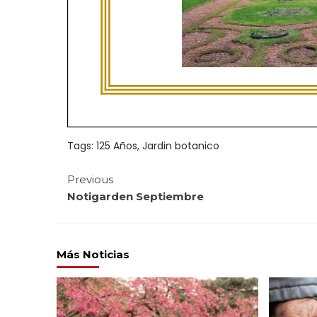
Tags:
125 Años
,
Jardin botanico
Continue
Previous
Notigarden Septiembre
Reading
Más Noticias